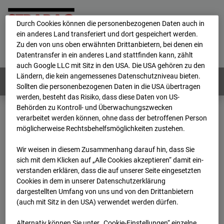
personenbezogene Daten verarbeitet.
Durch Cookies können die personenbezogenen Daten auch in
ein anderes Land transferiert und dort gespeichert werden.
Home
E-Mail
Impressum
Login
Zu den von uns oben erwähnten Drittanbietern, bei denen ein
Datentransfer in ein anderes Land stattfinden kann, zählt
Deutsch
/
English
auch Google LLC mit Sitz in den USA. Die USA gehören zu den
Ländern, die kein angemessenes Datenschutzniveau bieten.
Webcams:
Alle Länder
Sollten die personenbezogenen Daten in die USA übertragen
werden, besteht das Risiko, dass diese Daten von US-
Behörden zu Kontroll- und Überwachungszwecken
verarbeitet werden können, ohne dass der betroffenen Person
Home
Deutschland
möglicherweise Rechtsbehelfsmöglichkeiten zustehen.
BC-162 - Strabag - BV-H3ö
Archiv
2025
10
13
13:05
Wir weisen in diesem Zusammenhang darauf hin, dass Sie
sich mit dem Klicken auf „Alle Cookies akzeptieren“ damit ein­
BC-162 - Strabag - BV-
ver­standen erklären, dass die auf unserer Seite eingesetzten
Cookies in dem in unserer Datenschutzerklärung
dargestellten Umfang von uns und von den Drittanbietern
H3ö
(auch mit Sitz in den USA) verwendet werden dürfen.
Alternativ können Sie unter „Cookie-Einstellungen“ einzelne