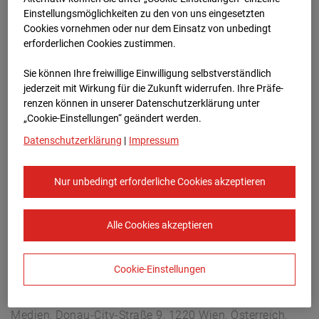
Buchholzerstraße 102, 30655 Hannover
Einstellungsmöglichkeiten zu den von uns eingesetzten
Zur Übersicht
Cookies vornehmen oder nur dem Einsatz von unbedingt
erforderlichen Cookies zustimmen.
Archivdatum:
13.10.2025 13:05,
Sie können Ihre freiwillige Einwilligung selbstverständlich
Europe/Berlin
jederzeit mit Wirkung für die Zukunft widerrufen. Ihre Prä­fe­
renzen können in unserer Datenschutzerklärung unter
„Cookie-Einstellungen“ geändert werden.
Datenschutzerklärung
|
Impressum
Nur unbedingt erforderliche Cookies akzeptieren
Alle Cookies akzeptieren
Cookie-Einstellungen
STRABAG SE
Konzern-Kommunikation Internet/Neue
Medien, Donau-City-Straße 9, 1220 Wien, Österreich,