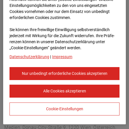
Buchholzerstraße 102, 30655 Hannover
Einstellungsmöglichkeiten zu den von uns eingesetzten
Zur Übersicht
Cookies vornehmen oder nur dem Einsatz von unbedingt
erforderlichen Cookies zustimmen.
Archivdatum:
13.10.2025 20:05,
Sie können Ihre freiwillige Einwilligung selbstverständlich
Europe/Berlin
jederzeit mit Wirkung für die Zukunft widerrufen. Ihre Prä­fe­
renzen können in unserer Datenschutzerklärung unter
„Cookie-Einstellungen“ geändert werden.
Datenschutzerklärung
|
Impressum
Nur unbedingt erforderliche Cookies akzeptieren
Alle Cookies akzeptieren
Cookie-Einstellungen
STRABAG SE
Konzern-Kommunikation Internet/Neue
Medien, Donau-City-Straße 9, 1220 Wien, Österreich,