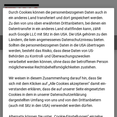
personenbezogene Daten verarbeitet.
Durch Cookies können die personenbezogenen Daten auch in
ein anderes Land transferiert und dort gespeichert werden.
Home
E-Mail
Impressum
Login
Zu den von uns oben erwähnten Drittanbietern, bei denen ein
Datentransfer in ein anderes Land stattfinden kann, zählt
Deutsch
/
English
auch Google LLC mit Sitz in den USA. Die USA gehören zu den
Ländern, die kein angemessenes Datenschutzniveau bieten.
Webcams:
Alle Länder
Sollten die personenbezogenen Daten in die USA übertragen
werden, besteht das Risiko, dass diese Daten von US-
Behörden zu Kontroll- und Überwachungszwecken
verarbeitet werden können, ohne dass der betroffenen Person
Home
Deutschland
möglicherweise Rechtsbehelfsmöglichkeiten zustehen.
BC-162 - Strabag - BV-H3ö
Archiv
2025
10
13
20:05
Wir weisen in diesem Zusammenhang darauf hin, dass Sie
sich mit dem Klicken auf „Alle Cookies akzeptieren“ damit ein­
BC-162 - Strabag - BV-
ver­standen erklären, dass die auf unserer Seite eingesetzten
Cookies in dem in unserer Datenschutzerklärung
dargestellten Umfang von uns und von den Drittanbietern
H3ö
(auch mit Sitz in den USA) verwendet werden dürfen.
Alternativ können Sie unter „Cookie-Einstellungen“ einzelne