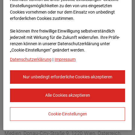
Buchholzerstraße 102, 30655 Hannover
Einstellungsmöglichkeiten zu den von uns eingesetzten
Zur Übersicht
Cookies vornehmen oder nur dem Einsatz von unbedingt
erforderlichen Cookies zustimmen.
Archivdatum:
13.10.2025 08:05,
Sie können Ihre freiwillige Einwilligung selbstverständlich
Europe/Berlin
jederzeit mit Wirkung für die Zukunft widerrufen. Ihre Prä­fe­
renzen können in unserer Datenschutzerklärung unter
„Cookie-Einstellungen“ geändert werden.
Datenschutzerklärung
|
Impressum
Nur unbedingt erforderliche Cookies akzeptieren
Alle Cookies akzeptieren
Cookie-Einstellungen
STRABAG SE
Konzern-Kommunikation Internet/Neue
Medien, Donau-City-Straße 9, 1220 Wien, Österreich,