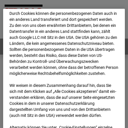
personenbezogene Daten verarbeitet.
Durch Cookies können die personenbezogenen Daten auch in
ein anderes Land transferiert und dort gespeichert werden.
Home
E-Mail
Impressum
Login
Zu den von uns oben erwähnten Drittanbietern, bei denen ein
Datentransfer in ein anderes Land stattfinden kann, zählt
Deutsch
/
English
auch Google LLC mit Sitz in den USA. Die USA gehören zu den
Ländern, die kein angemessenes Datenschutzniveau bieten.
Webcams:
Alle Länder
Sollten die personenbezogenen Daten in die USA übertragen
werden, besteht das Risiko, dass diese Daten von US-
Behörden zu Kontroll- und Überwachungszwecken
verarbeitet werden können, ohne dass der betroffenen Person
Home
Deutschland
möglicherweise Rechtsbehelfsmöglichkeiten zustehen.
BC-162 - Strabag - BV-H3ö
Archiv
2025
10
13
08:05
Wir weisen in diesem Zusammenhang darauf hin, dass Sie
sich mit dem Klicken auf „Alle Cookies akzeptieren“ damit ein­
BC-162 - Strabag - BV-
ver­standen erklären, dass die auf unserer Seite eingesetzten
Cookies in dem in unserer Datenschutzerklärung
dargestellten Umfang von uns und von den Drittanbietern
H3ö
(auch mit Sitz in den USA) verwendet werden dürfen.
Alternativ können Sie unter „Cookie-Einstellungen“ einzelne