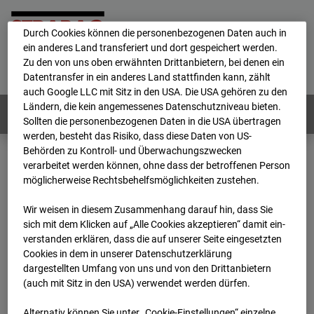
personenbezogene Daten verarbeitet.
Durch Cookies können die personenbezogenen Daten auch in
ein anderes Land transferiert und dort gespeichert werden.
Home
E-Mail
Impressum
Login
Zu den von uns oben erwähnten Drittanbietern, bei denen ein
Datentransfer in ein anderes Land stattfinden kann, zählt
Deutsch
/
English
auch Google LLC mit Sitz in den USA. Die USA gehören zu den
Ländern, die kein angemessenes Datenschutzniveau bieten.
Webcams:
Alle Länder
Sollten die personenbezogenen Daten in die USA übertragen
werden, besteht das Risiko, dass diese Daten von US-
Behörden zu Kontroll- und Überwachungszwecken
verarbeitet werden können, ohne dass der betroffenen Person
Home
Deutschland
möglicherweise Rechtsbehelfsmöglichkeiten zustehen.
BC-162 - Strabag - BV-H3ö
Archiv
2025
10
13
09:05
Wir weisen in diesem Zusammenhang darauf hin, dass Sie
sich mit dem Klicken auf „Alle Cookies akzeptieren“ damit ein­
BC-162 - Strabag - BV-
ver­standen erklären, dass die auf unserer Seite eingesetzten
Cookies in dem in unserer Datenschutzerklärung
dargestellten Umfang von uns und von den Drittanbietern
H3ö
(auch mit Sitz in den USA) verwendet werden dürfen.
Alternativ können Sie unter „Cookie-Einstellungen“ einzelne