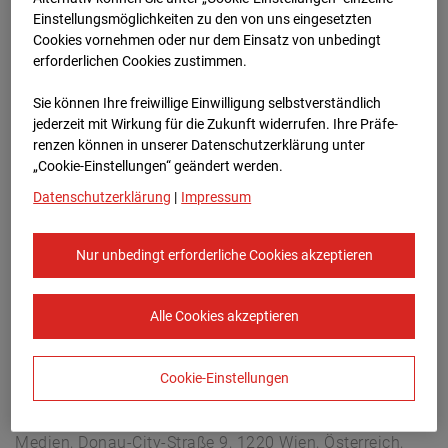
Buchholzerstraße 102, 30655 Hannover
Einstellungsmöglichkeiten zu den von uns eingesetzten
Zur Übersicht
Cookies vornehmen oder nur dem Einsatz von unbedingt
erforderlichen Cookies zustimmen.
Archivdatum:
13.10.2025 09:05,
Sie können Ihre freiwillige Einwilligung selbstverständlich
Europe/Berlin
jederzeit mit Wirkung für die Zukunft widerrufen. Ihre Prä­fe­
renzen können in unserer Datenschutzerklärung unter
„Cookie-Einstellungen“ geändert werden.
Datenschutzerklärung
|
Impressum
Nur unbedingt erforderliche Cookies akzeptieren
Alle Cookies akzeptieren
Cookie-Einstellungen
STRABAG SE
Konzern-Kommunikation Internet/Neue
Medien, Donau-City-Straße 9, 1220 Wien, Österreich,